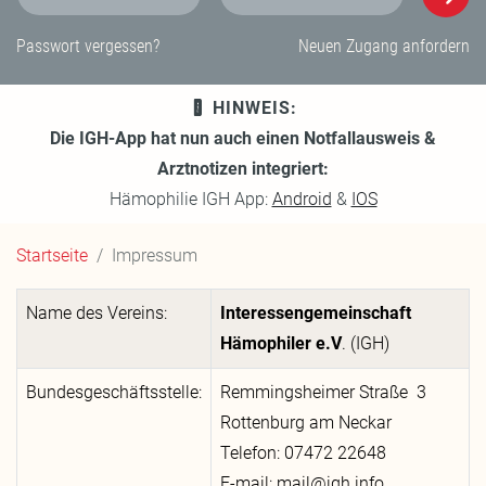
E-Mail-Adresse
Passwort
Passwort vergessen?
Neuen Zugang anfordern
HINWEIS:
Die IGH-App hat nun auch einen Notfallausweis &
Arztnotizen integriert:
Hämophilie IGH App:
Android
&
IOS
Startseite
Impressum
Name des Vereins:
Interessengemeinschaft
Hämophiler e.V
. (IGH)
Bundesgeschäftsstelle:
Remmingsheimer Straße 3
Rottenburg am Neckar
Telefon: 07472 22648
E-mail: mail@igh.info