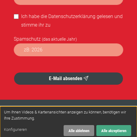
Ich habe die
Datenschutzerklärung
gelesen und
stimme ihr zu
Spamschutz
(das aktuelle Jahr)
Formular abschicken
E-Mail absenden
Impressum
Datenschutz
Um Ihnen Videos & Kartenansichten anzeigen zu können, benötigen wir
Ihre Zustimmung.
© 2026 Interessengemeinschaft Hämophiler e.V.
Leitsätze / Transparenz
Konfigurieren
Alle ablehnen
Alle akzeptieren