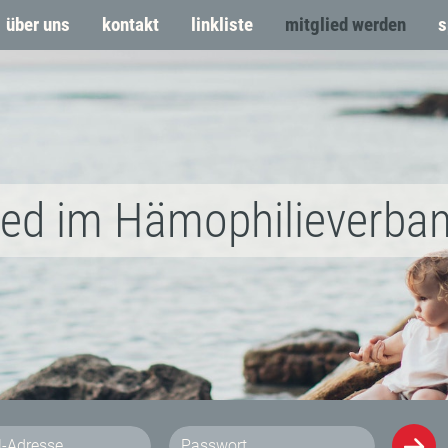
über uns
kontakt
linkliste
mitglied werden
s
ied im Hämophilieverba