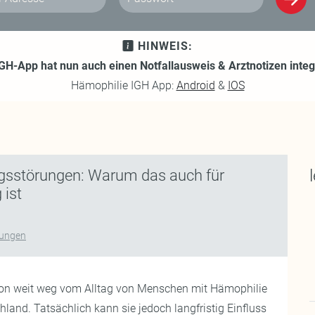
Adresse
Passwort
HINWEIS:
IGH-App hat nun auch einen Notfallausweis & Arztnotizen integr
Hämophilie IGH App:
Android
&
IOS
gsstörungen: Warum das auch für
 ist
kungen
tion weit weg vom Alltag von Menschen mit Hämophilie
and. Tatsächlich kann sie jedoch langfristig Einfluss