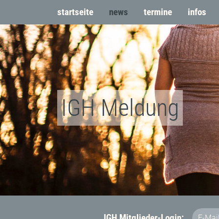
startseite
news
termine
infos
IGH Meldung
IGH Mitglieder-Login: