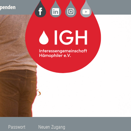
penden
Passwort
Neuen Zugang