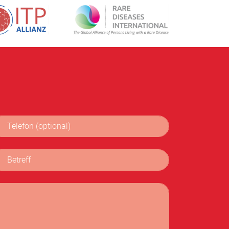
lefon (optional)
reff